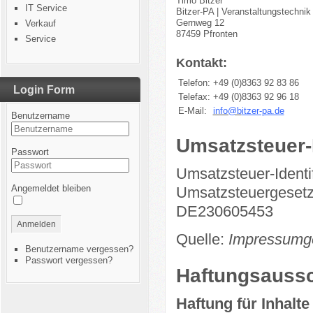
Timo Bitzer
IT Service
Bitzer-PA | Veranstaltungstechnik
Gernweg 12
Verkauf
87459 Pfronten
Service
Kontakt:
Telefon:
+49 (0)8363 92 83 86
Login Form
Telefax:
+49 (0)8363 92 96 18
E-Mail:
info@b
itzer-pa.de
Benutzername
Umsatzsteuer-
Passwort
Umsatzsteuer-Ident
Angemeldet bleiben
Umsatzsteuergesetz
DE230605453
Anmelden
Quelle:
Impressumg
Benutzername vergessen?
Passwort vergessen?
Haftungsaussc
Haftung für Inhalte