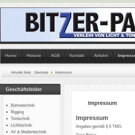
Home
Historie
AGB
Kontakt
Anfahrt
Impres
Aktuelle Seite:
Startseite
Impressum
Geschäftsfelder
Impressum
Bühnetechnik
Rigging
Impressum
Tontechnik
Lichttechnik
Angaben gemäß § 5 TMG:
AV & Medientechnik